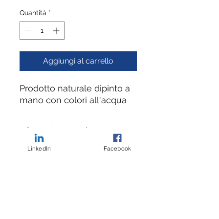
Quantità
*
Aggiungi al carrello
Prodotto naturale dipinto a
mano con colori all'acqua
Informazione Prodotto:
LinkedIn
Facebook
Misure
Misure 25 x 21 cm